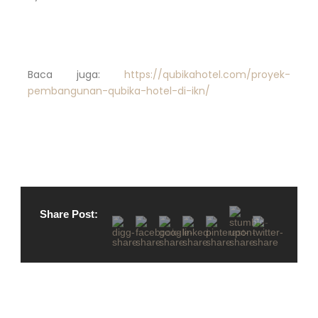
Baca juga:
https://qubikahotel.com/proyek-
pembangunan-qubika-hotel-di-ikn/
Share Post: