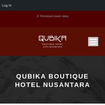
Log In
Jl. Pemaluan paser utara
QUBIKA BOUTIQUE
HOTEL NUSANTARA