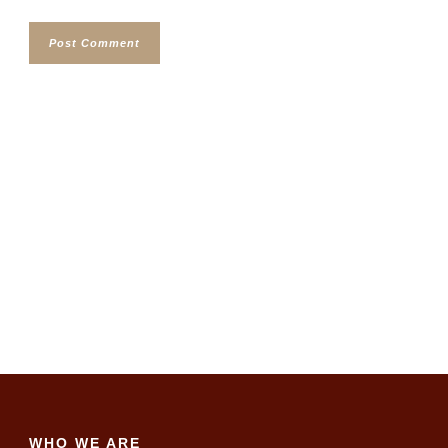
WHO WE ARE
WHO WE ARE