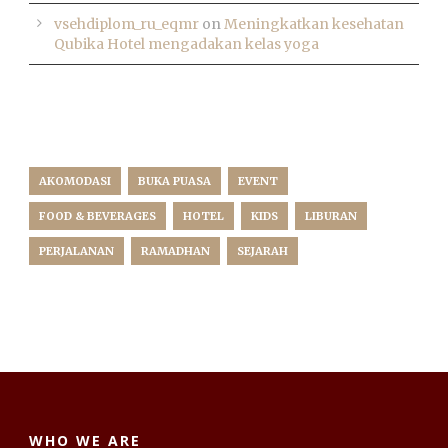
vsehdiplom_ru_eqmr
on
Meningkatkan kesehatan
Qubika Hotel mengadakan kelas yoga
TAG CLOUD
AKOMODASI
BUKA PUASA
EVENT
FOOD & BEVERAGES
HOTEL
KIDS
LIBURAN
PERJALANAN
RAMADHAN
SEJARAH
WHO WE ARE