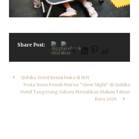
Share Post:
Qubika Hotel Resmi buka di IKN
Pesta Neon Penuh Warna: “Glow Night” di Qubika
Hotel Tangerang Sukses Meriahkan Malam Tahun
Baru 2026
ABOUT POST AUTHOR