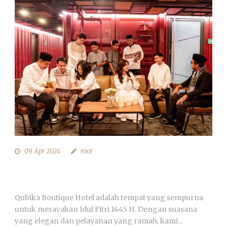
09 Apr 2024
root
KESEDERHANAAN UCAPAN IDUL FITRI
DARI QUBIKA BOUTIQUE HOTEL
Qubika Boutique Hotel adalah tempat yang sempurna
untuk merayakan Idul Fitri 1445 H. Dengan suasana
yang elegan dan pelayanan yang ramah, kami...