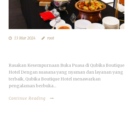
13 Mar 2024
root
RASAKAN KESEMPURNAAN BUKA PUASA
DI QUBIKA BOUTIQUE HOTEL
Rasakan Kesempurnaan Buka Puasa di Qubika Boutique
Hotel Dengan suasana yang nyaman dan layanan yang
terbaik, Qubika Boutique Hotel menawarkan
pengalaman berbuka...
Continue Reading