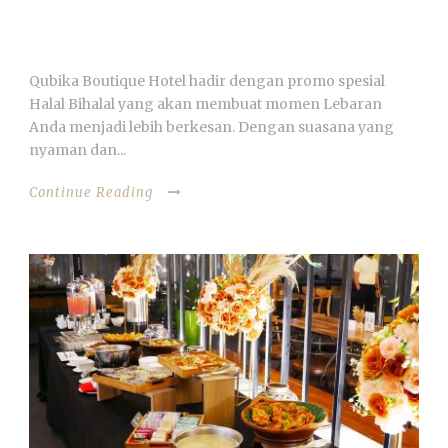
DENGAN PROMO HALAL BIHALAL
QUBIKA BOUTIQUE HOTEL
Qubika Boutique Hotel hadir dengan promo spesial
Halal Bihalal yang akan membuat momen Lebaran
Anda menjadi lebih berkesan. Dengan suasana yang
nyaman dan...
Continue Reading