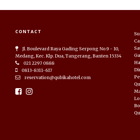
CONTACT
Su
Ca
Sa
Jl. Boulevard Raya Gading Serpong No.9 - 10,
Ga
Medang, Kec. Klp. Dua, Tangerang, Banten 15334
Ha
021 2297 0888
Di
0813-8311-617
Pe
reservation@qubikahotel.com
Qu
Ma
Lo
Bo
Qu