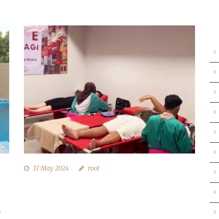
A
17 May 2024
root
DONOR DARAH DI QUBIKA
BOUTIQUE HOTEL BERSAMA PMI
TANGERANG SELATAN
y