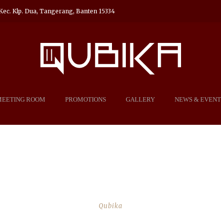
Kec. Klp. Dua, Tangerang, Banten 15334
MEETING ROOM
PROMOTIONS
GALLERY
NEWS & EVENT
P LINGKUNGAN SEKITAR, 
EMBALI MENGADAKAN DON
Qubika