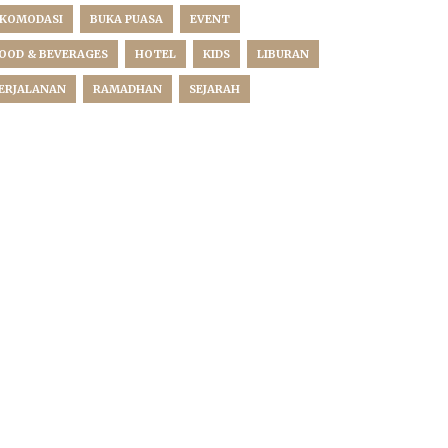
KOMODASI
BUKA PUASA
EVENT
OOD & BEVERAGES
HOTEL
KIDS
LIBURAN
ERJALANAN
RAMADHAN
SEJARAH