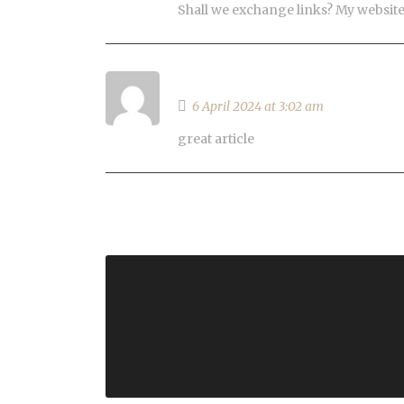
Shall we exchange links? My websit
Więcej szczegółów
6 April 2024 at 3:02 am
great article
Leave a Reply