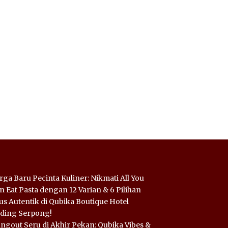
rga Baru Pecinta Kuliner: Nikmati All You
n Eat Pasta dengan 12 Varian & 6 Pilihan
us Autentik di Qubika Boutique Hotel
ding Serpong!
ngout Seru di Akhir Pekan: Qubika Vibes &