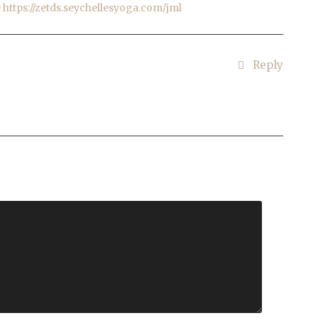
e
https://zetds.seychellesyoga.com/jml
Reply