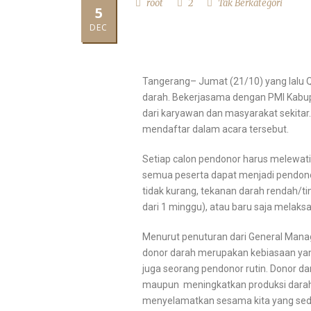
root
2
Tak Berkategori
5
PEDULI TERHADAP LIN
DEC
BOUTIQUE HOTEL KE
Tangerang– Jumat (21/10) yang lalu 
darah. Bekerjasama dengan PMI Kabu
dari karyawan dan masyarakat sekitar.
mendaftar dalam acara tersebut.
Setiap calon pendonor harus melewati 
semua peserta dapat menjadi pendonor
tidak kurang, tekanan darah rendah/t
dari 1 minggu), atau baru saja melaks
Menurut penuturan dari General Manag
donor darah merupakan kebiasaan yang
juga seorang pendonor rutin. Donor d
maupun meningkatkan produksi darah.
menyelamatkan sesama kita yang se