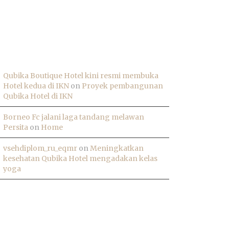
ECENT COMMENTS
Qubika Boutique Hotel kini resmi membuka
Hotel kedua di IKN
on
Proyek pembangunan
Qubika Hotel di IKN
Borneo Fc jalani laga tandang melawan
Persita
on
Home
vsehdiplom_ru_eqmr
on
Meningkatkan
kesehatan Qubika Hotel mengadakan kelas
yoga
AG CLOUD