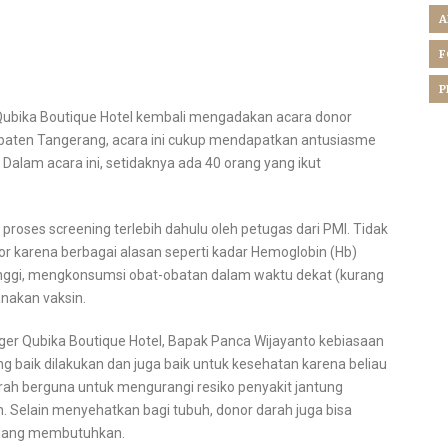
A
GKUNGAN SEKITAR, QUBIKA
F
MBALI MENGADAKAN DONOR DARAH
P
Qubika Boutique Hotel kembali mengadakan acara donor
paten Tangerang, acara ini cukup mendapatkan antusiasme
 Dalam acara ini, setidaknya ada 40 orang yang ikut
proses screening terlebih dahulu oleh petugas dari PMI. Tidak
 karena berbagai alasan seperti kadar Hemoglobin (Hb)
inggi, mengkonsumsi obat-obatan dalam waktu dekat (kurang
anakan vaksin.
er Qubika Boutique Hotel, Bapak Panca Wijayanto kebiasaan
 baik dilakukan dan juga baik untuk kesehatan karena beliau
arah berguna untuk mengurangi resiko penyakit jantung
 Selain menyehatkan bagi tubuh, donor darah juga bisa
dang membutuhkan.