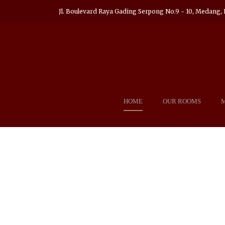
Jl. Boulevard Raya Gading Serpong No.9 - 10, Medang, 
HOME
OUR ROOMS
PEDULI TERHADA
HOTEL K