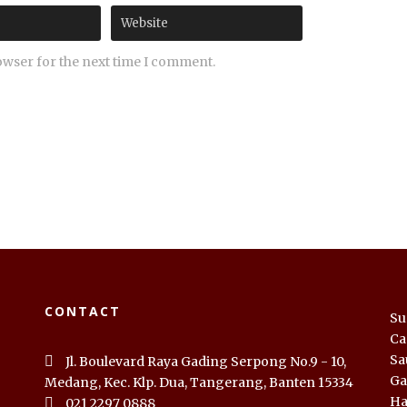
owser for the next time I comment.
CONTACT
Su
Ca
Sa
Jl. Boulevard Raya Gading Serpong No.9 - 10,
Ga
Medang, Kec. Klp. Dua, Tangerang, Banten 15334
Ha
021 2297 0888